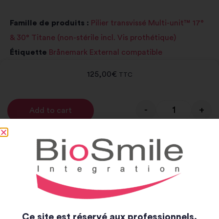
Famille de produits :
Pilier transvissé Multi-unit™ 17°
& 30° Titane (non-stérile incl. Vis prothétique)
Étiquette
Brånemark External compatible
125,00
€
TTC
-
+
Add to cart
Alternative:
Notice et catalogue
Notice
Catalogue
Ce site est réservé aux professionnels.