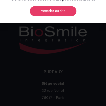
Accéder au site
BUREAUX
Siège social
23 rue Nollet
75017 – Paris