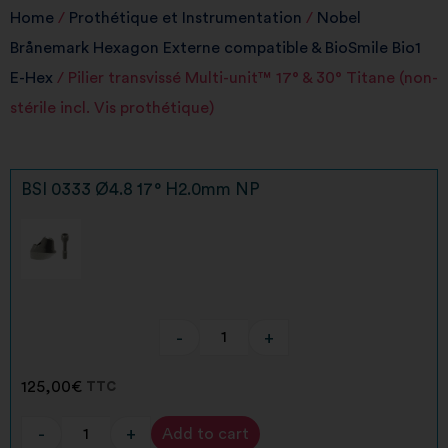
Home
/
Prothétique et Instrumentation
/
Nobel
Brånemark Hexagon Externe compatible & BioSmile Bio1
E-Hex
/ Pilier transvissé Multi-unit™ 17° & 30° Titane (non-
stérile incl. Vis prothétique)
BSI 0333 Ø4.8 17° H2.0mm NP
-
+
125,00
€
TTC
-
+
Add to cart
Alternative: