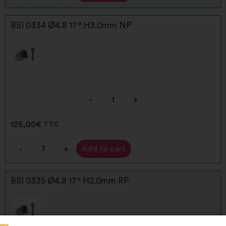
BSI 0334 Ø4.8 17° H3.0mm NP
-
+
125,00
€
TTC
-
+
Add to cart
Alternative:
BSI 0335 Ø4.8 17° H2.0mm RP