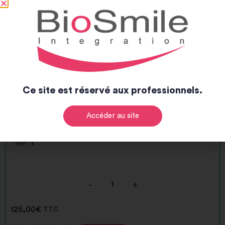
-
+
125,00
€
TTC
-
+
Add to cart
Alternative:
Ce site est réservé aux professionnels.
BSI 0336 Ø4.8 17° H3.0mm RP
Accéder au site
-
+
125,00
€
TTC