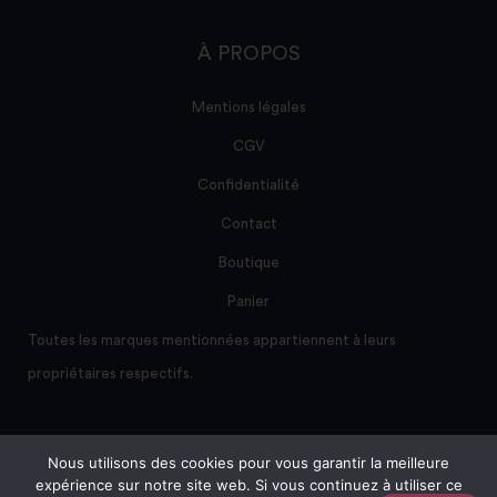
À PROPOS
Mentions légales
CGV
Confidentialité
Contact
Boutique
Panier
Toutes les marques mentionnées appartiennent à leurs
propriétaires respectifs.
Nous utilisons des cookies pour vous garantir la meilleure
Site créé et maintenu par AD/sum
expérience sur notre site web. Si vous continuez à utiliser ce