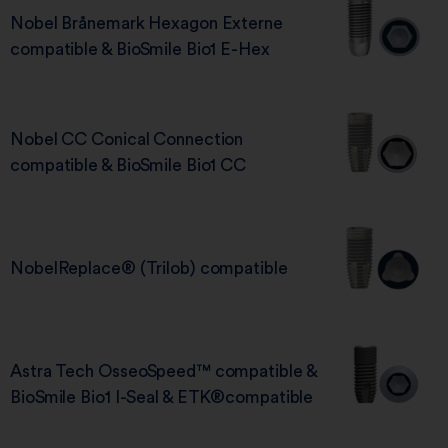
Nobel Brånemark Hexagon Externe
compatible & BioSmile Bio1 E-Hex
Nobel CC Conical Connection
compatible & BioSmile Bio1 CC
NobelReplace® (Trilob) compatible
Astra Tech OsseoSpeed™ compatible &
BioSmile Bio1 I-Seal & ETK®compatible