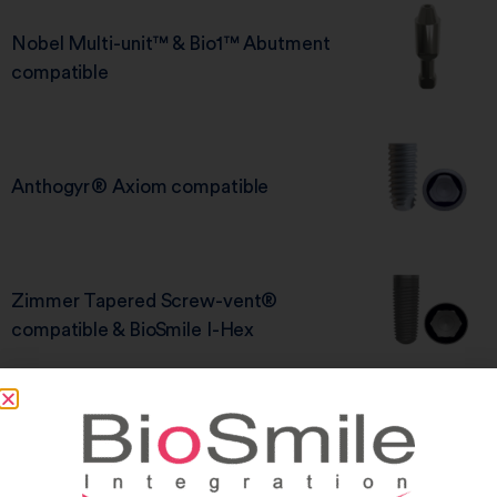
Nobel Multi-unit™ & Bio1­™ Abutment
compatible
Anthogyr® Axiom compatible
Zimmer Tapered Screw-vent®
compatible & BioSmile I-Hex
Biotech Dental Kontact compatible