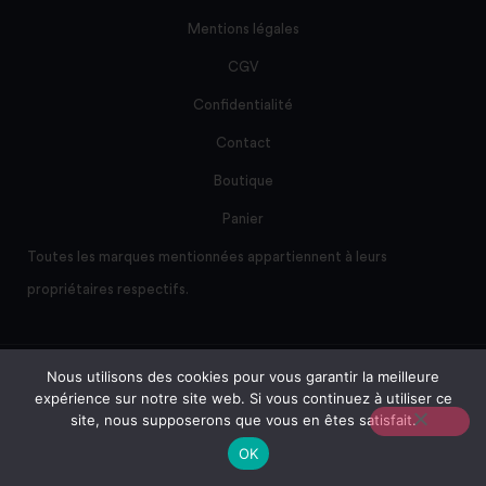
Mentions légales
CGV
Confidentialité
Contact
Boutique
Panier
Toutes les marques mentionnées appartiennent à leurs
propriétaires respectifs.
Nous utilisons des cookies pour vous garantir la meilleure
Site créé et maintenu par AD/sum
expérience sur notre site web. Si vous continuez à utiliser ce
site, nous supposerons que vous en êtes satisfait.
Tous droits réservés © BioSmile Integration
OK