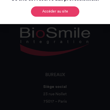
Accéder au site
BUREAUX
Siège social
23 rue Nollet
75017 – Paris