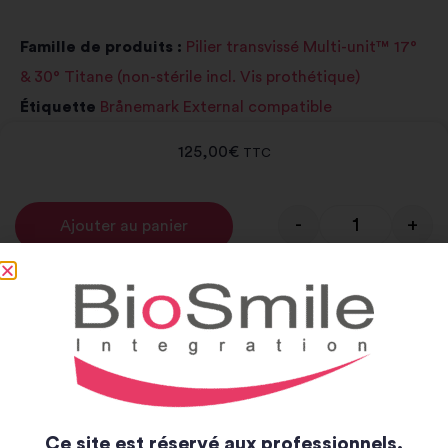
Famille de produits :
Pilier transvissé Multi-unit™ 17°
& 30° Titane (non-stérile incl. Vis prothétique)
Étiquette
Brånemark External compatible
125,00
€
TTC
-
+
Ajouter au panier
Alternative:
Notice et catalogue
Notice
Catalogue
Ce site est réservé aux professionnels.