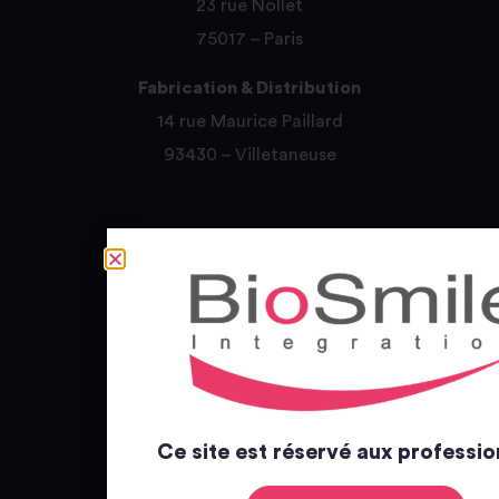
23 rue Nollet
75017 – Paris
Fabrication & Distribution
14 rue Maurice Paillard
93430 – Villetaneuse
CONTACT
+33 1 85 76 47 77
contact@biosmileintegration.com
www.biosmileintegration.com
À PROPOS
Ce site est réservé aux professio
Mentions légales