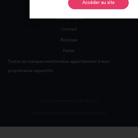
Accéder au site
CGV
Confidentialité
Contact
Boutique
Panier
Toutes les marques mentionnées appartiennent à leurs
propriétaires respectifs.
Site créé et maintenu par AD/sum
Tous droits réservés © BioSmile Integration