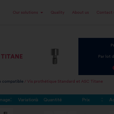
Our solutions
Quality
About us
Contact 
P
 TITANE
Par lot 
 compatible
/ Vis prothétique Standard et ASC Titane
Image
Variations
Quantité
Prix
A