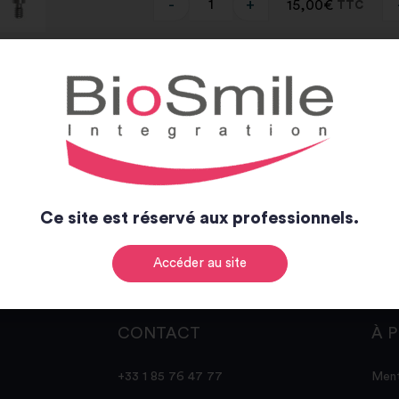
-
+
15,00
€
TTC
Al
-
+
15,00
€
TTC
Al
-
+
15,00
€
TTC
Al
Ce site est réservé aux professionnels.
Accéder au site
CONTACT
À 
+33 1 85 76 47 77
Ment