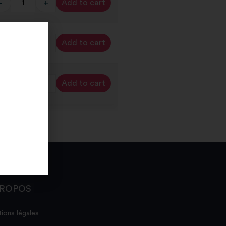
-
+
Add to cart
ternative:
-
+
Add to cart
ternative:
-
+
Add to cart
ternative:
PROPOS
ions légales