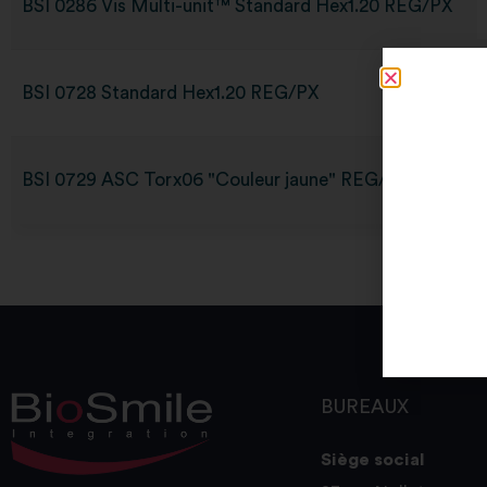
BSI 0286 Vis Multi-unit™ Standard Hex1.20 REG/PX
BSI 0728 Standard Hex1.20 REG/PX
BSI 0729 ASC Torx06 "Couleur jaune" REG/PX
BUREAUX
Siège social