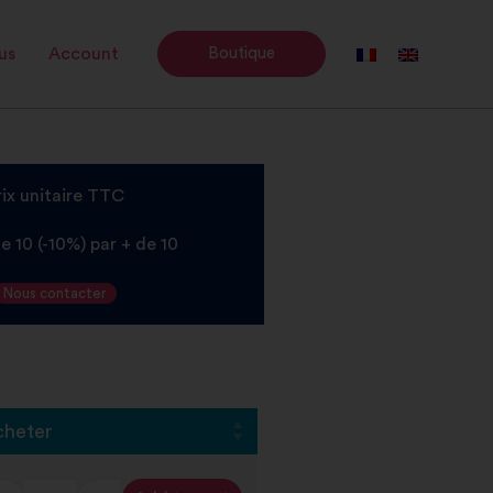
us
Account
Boutique
rix unitaire TTC
de 10 (-10%) par + de 10
Nous contacter
cheter