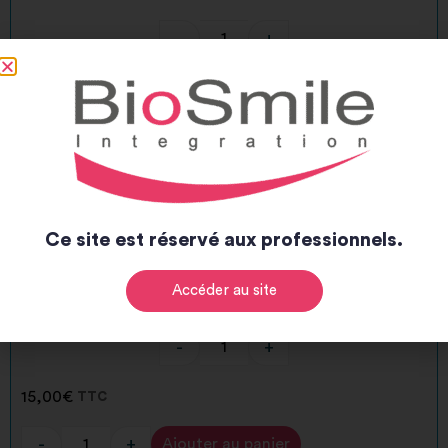
-
+
15,00
€
TTC
-
+
Ajouter au panier
Alternative:
BSI 0729 ASC Torx06 "Couleur jaune" REG/PX
Ce site est réservé aux professionnels.
Accéder au site
-
+
15,00
€
TTC
-
+
Ajouter au panier