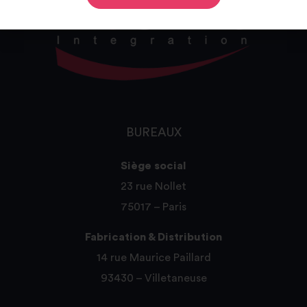
BUREAUX
Siège social
23 rue Nollet
75017 – Paris
Fabrication & Distribution
14 rue Maurice Paillard
93430 – Villetaneuse