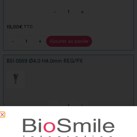
-
+
19,00
€
TTC
-
+
Ajouter au panier
Alternative:
BSI 0569 Ø4.0 H4.0mm REG/PX
-
+
19,00
€
TTC
-
+
Ajouter au panier