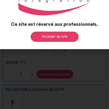
Alternative:
BSI 0570 Ø5.0 H2.0mm REG/PX
Ce site est réservé aux professionnels.
Accéder au site
-
+
19,00
€
TTC
-
+
Ajouter au panier
Alternative:
BSI 0571 Ø5.0 H4.0mm REG/PX