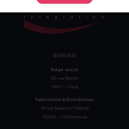
BUREAUX
Siège social
23 rue Nollet
75017 – Paris
Fabrication & Distribution
14 rue Maurice Paillard
93430 – Villetaneuse