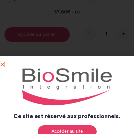
57,60
€
TTC
-
+
Ajouter au panier
Alternative:
Notice et catalogue
Notice
Catalogue
Ce site est réservé aux professionnels.
Accéder au site