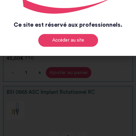
Ce site est réservé aux professionnels.
Accéder au site
-
+
45,60
€
TTC
-
+
Ajouter au panier
Alternative:
BSI 0665 ASC Implant Rotationnel RC