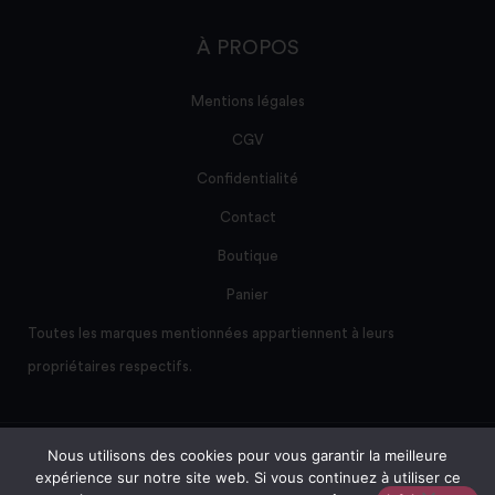
À PROPOS
Mentions légales
CGV
Confidentialité
Contact
Boutique
Panier
Toutes les marques mentionnées appartiennent à leurs
propriétaires respectifs.
Nous utilisons des cookies pour vous garantir la meilleure
Site créé et maintenu par AD/sum
expérience sur notre site web. Si vous continuez à utiliser ce