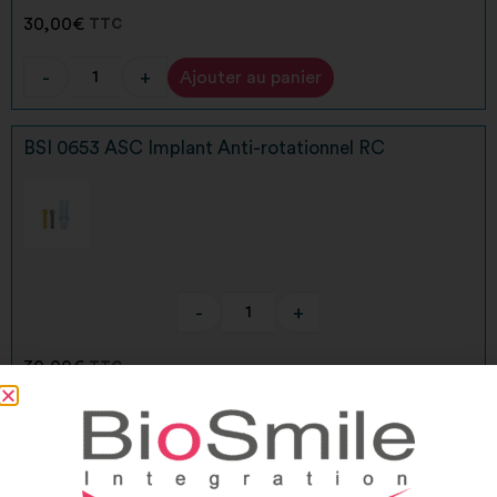
30,00
€
TTC
-
+
Ajouter au panier
Alternative:
BSI 0653 ASC Implant Anti-rotationnel RC
-
+
30,00
€
TTC
-
+
Ajouter au panier
Alternative:
BSI 0664 ASC Implant Rotationnel NC