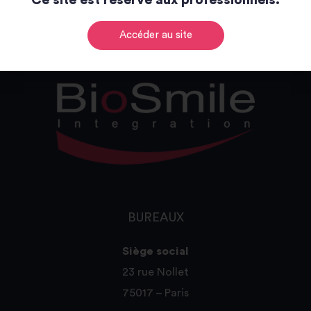
Ce site est réservé aux professionnels.
Accéder au site
BUREAUX
Siège social
23 rue Nollet
75017 – Paris