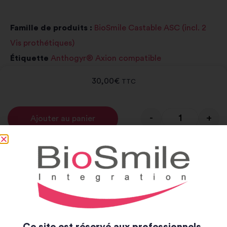
Famille de produits :
BioSmile Castable ASC (incl. 2
Vis prothétiques)
Étiquette
Anthogyr® Axion compatible
30,00
€
TTC
-
+
Ajouter au panier
Alternative:
Notice et catalogue
Notice
Catalogue