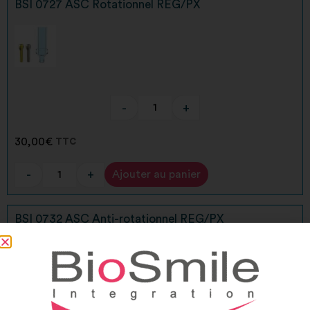
BSI 0727 ASC Rotationnel REG/PX
-
+
30,00
€
TTC
-
+
Ajouter au panier
Alternative:
BSI 0732 ASC Anti-rotationnel REG/PX