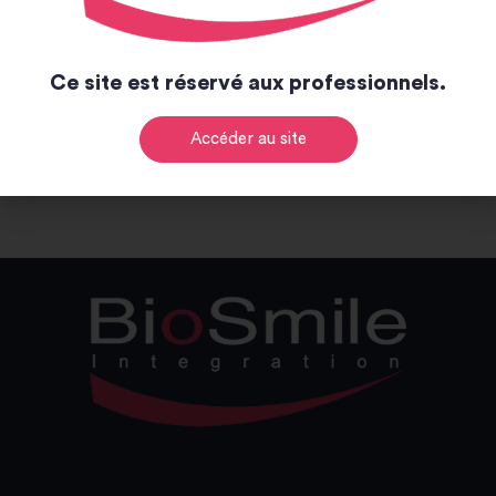
-
+
30,00
€
TTC
Ce site est réservé aux professionnels.
-
+
Ajouter au panier
Alternative:
Accéder au site