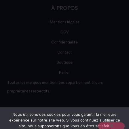
À PROPOS
Mentions légales
CGV
Confidentialité
Contact
Boutique
Panier
Toutes les marques mentionnées appartiennent à leurs
propriétaires respectifs.
Nous utilisons des cookies pour vous garantir la meilleure
Site créé et maintenu par AD/sum
expérience sur notre site web. Si vous continuez à utiliser ce
site, nous supposerons que vous en êtes satisfait.