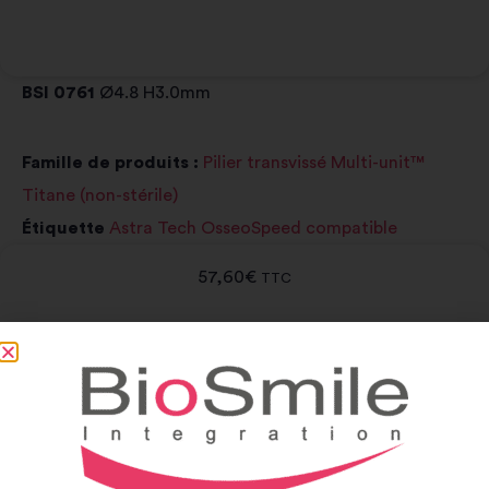
BSI 0761
Ø4.8 H3.0mm
Famille de produits :
Pilier transvissé Multi-unit™
Titane (non-stérile)
Étiquette
Astra Tech OsseoSpeed compatible
57,60
€
TTC
-
+
Ajouter au panier
Alternative: