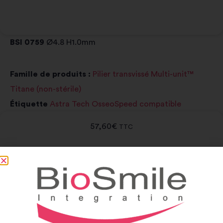
BSI 0759
Ø4.8 H1.0mm
Famille de produits :
Pilier transvissé Multi-unit™
Titane (non-stérile)
Étiquette
Astra Tech OsseoSpeed compatible
57,60
€
TTC
-
+
Ajouter au panier
Alternative: