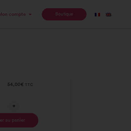
Mon compte
Boutique
54,00
€
TTC
+
Alternative:
er au panier