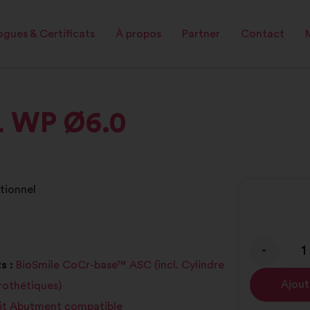
gues & Certificats
À propos
Partner
Contact
L WP Ø6.0
tionnel
-
s :
BioSmile CoCr-base™ ASC (incl. Cylindre
Ajout
prothétiques)
it Abutment compatible