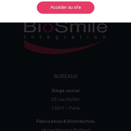
Accéder au site
BUREAUX
Siège social
23 rue Nollet
75017 – Paris
Fabrication & Distribution
14 rue Maurice Paillard