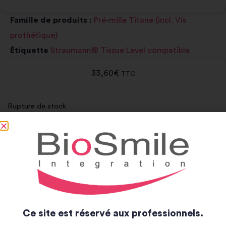
Famille de produits :
Pré-mille Titane (incl. Vis
prothétique)
Étiquette
Straumann® Tissue Level compatible
33,60
€
TTC
Rupture de stock
Notice et catalogue
Notice
Catalogue
Ce site est réservé aux professionnels.