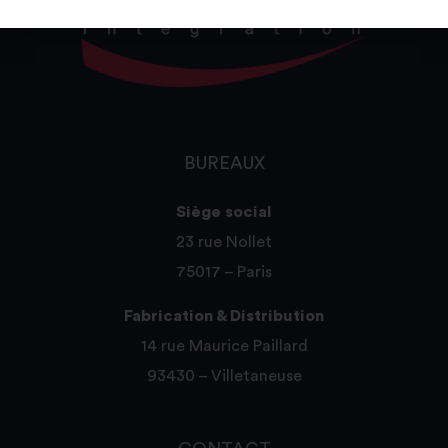
BUREAUX
Siège social
23 rue Nollet
75017 – Paris
Fabrication & Distribution
14 rue Maurice Paillard
93430 – Villetaneuse