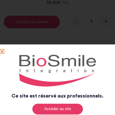
33,60
€
TTC
-
+
Ajouter au panier
Alternative:
Notice et catalogue
Notice
Catalogue
Ce site est réservé aux professionnels.
Accéder au site