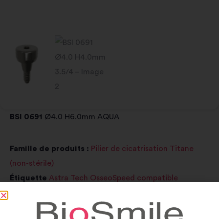
BSI 0691
Ø4.0 H6.0mm AQUA
Famille de produits :
Pilier de cicatrisation Titane
(non-stérile)
Étiquette
Astra Tech OsseoSpeed compatible
19,00
€
TTC