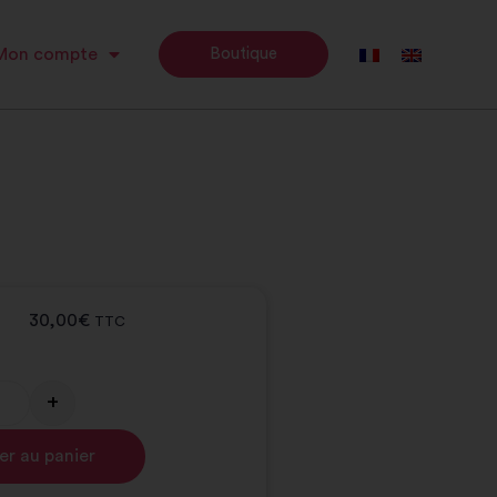
Mon compte
Boutique
30,00
€
TTC
+
Alternative:
er au panier