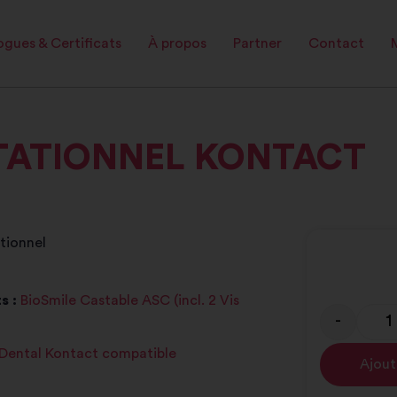
gues & Certificats
À propos
Partner
Contact
OTATIONNEL KONTACT
tionnel
s :
BioSmile Castable ASC (incl. 2 Vis
-
 Dental Kontact compatible
Ajout