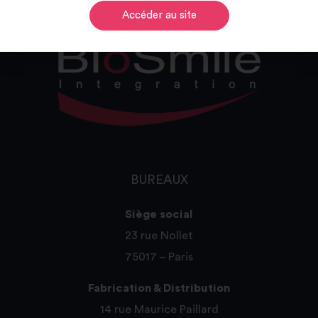
Accéder au site
BUREAUX
Siège social
23 rue Nollet
75017 – Paris
Fabrication & Distribution
14 rue Maurice Paillard