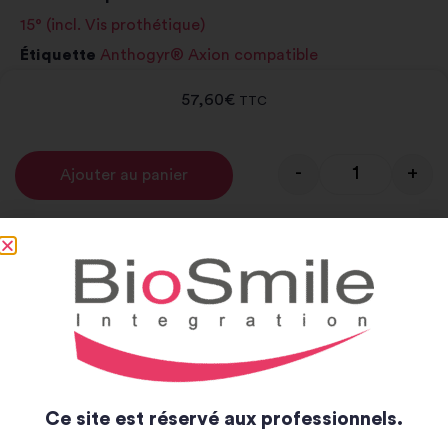
15° (incl. Vis prothétique)
Étiquette
Anthogyr® Axion compatible
57,60
€
TTC
-
+
Ajouter au panier
Alternative:
Notice et catalogue
Notice
Catalogue
Ce site est réservé aux professionnels.