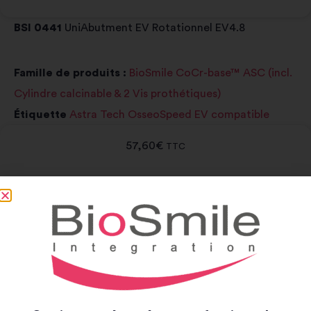
BSI 0441
UniAbutment EV Rotationnel EV4.8
Famille de produits :
BioSmile CoCr-base™ ASC (incl.
Cylindre calcinable & 2 Vis prothétiques)
Étiquette
Astra Tech OsseoSpeed EV compatible
57,60
€
TTC
Rupture de stock
Notice et catalogue
Notice