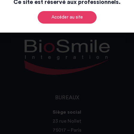
Ce site est réservé aux professionnels.
Catalogue
Accéder au site
BUREAUX
Siège social
23 rue Nollet
75017 – Paris