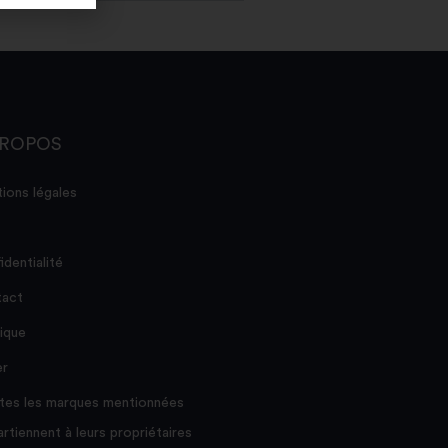
PROPOS
ions légales
identialité
act
ique
er
tes les marques mentionnées
rtiennent à leurs propriétaires