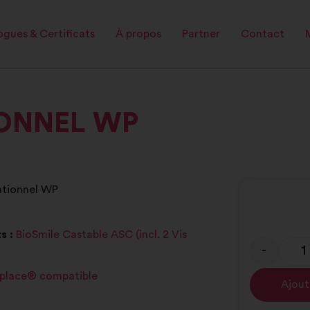
gues & Certificats
À propos
Partner
Contact
IONNEL WP
ationnel WP
s :
BioSmile Castable ASC (incl. 2 Vis
-
place® compatible
Ajout