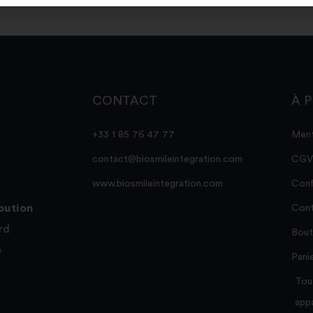
CONTACT
À 
+33 1 85 76 47 77
Ment
contact@biosmileintegration.com
CGV
www.biosmileintegration.com
Conf
ibution
Cont
rd
Bout
e
Pani
Tou
appa