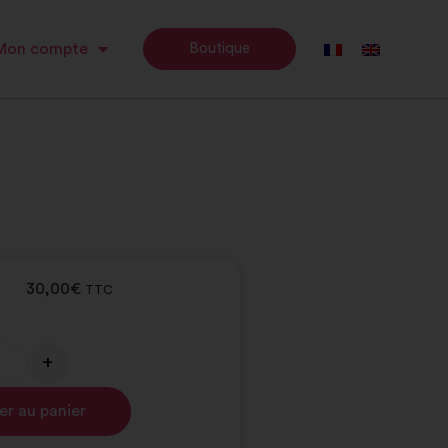
Mon compte
Boutique
30,00
€
TTC
+
Alternative:
er au panier