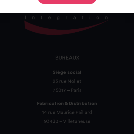
BUREAUX
Siège social
23 rue Nollet
75017 – Paris
Fabrication & Distribution
14 rue Maurice Paillard
93430 – Villetaneuse