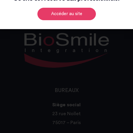
Accéder au site
BUREAUX
Siège social
23 rue Nollet
75017 – Paris