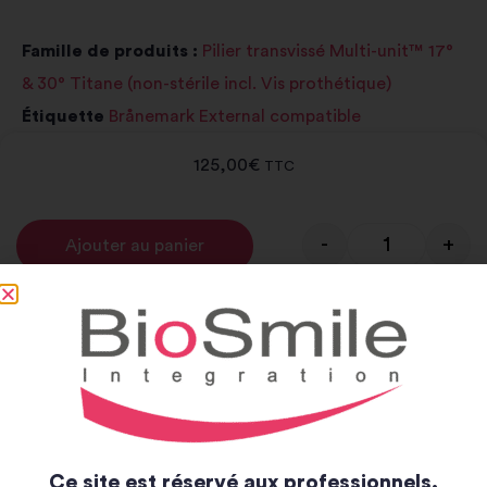
Famille de produits :
Pilier transvissé Multi-unit™ 17°
& 30° Titane (non-stérile incl. Vis prothétique)
Étiquette
Brånemark External compatible
125,00
€
TTC
-
+
Ajouter au panier
Alternative:
Notice et catalogue
Notice
Catalogue
Ce site est réservé aux professionnels.