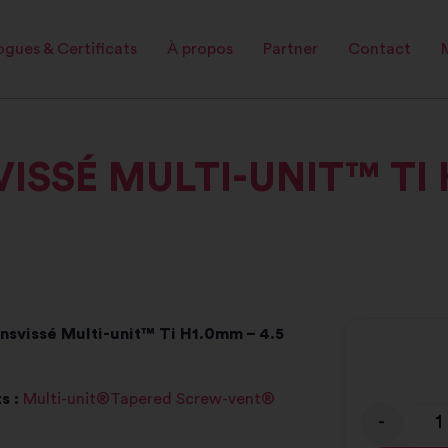
gues & Certificats
À propos
Partner
Contact
SVISSÉ MULTI-UNIT™ TI
ansvissé Multi-unit™ Ti H1.0mm – 4.5
s :
Multi-unit®Tapered Screw-vent®
-