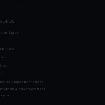
PROPOS
ions légales
identialité
act
ique
er
tes les marques mentionnées
rtiennent à leurs propriétaires
ectifs.