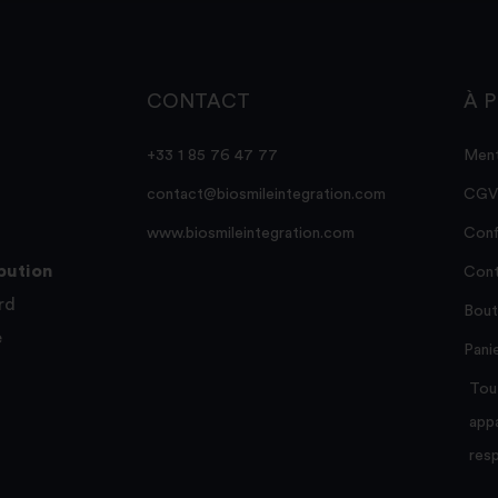
CONTACT
À 
+33 1 85 76 47 77
Ment
contact@biosmileintegration.com
CGV
www.biosmileintegration.com
Conf
ibution
Cont
rd
Bout
e
Pani
Tou
appa
resp