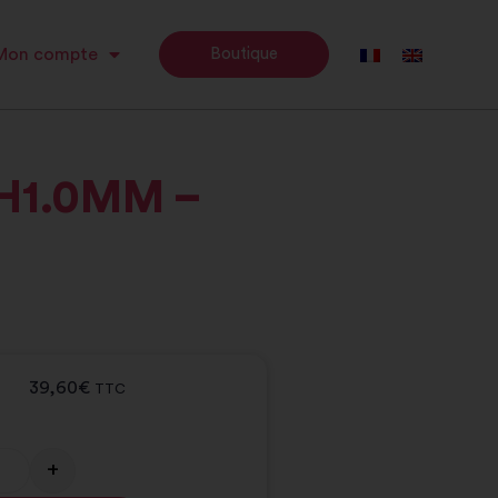
Mon compte
Boutique
 H1.0MM –
39,60
€
TTC
+
Alternative: