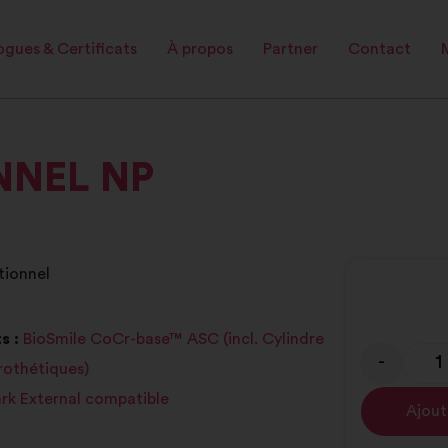
gues & Certificats
À propos
Partner
Contact
NNEL NP
ionnel
s :
BioSmile CoCr-base™ ASC (incl. Cylindre
-
prothétiques)
rk External compatible
Ajout