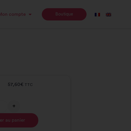
Mon compte
Boutique
57,60
€
TTC
+
Alternative:
er au panier