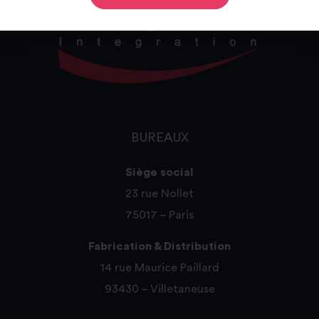
BUREAUX
Siège social
23 rue Nollet
75017 – Paris
Fabrication & Distribution
14 rue Maurice Paillard
93430 – Villetaneuse