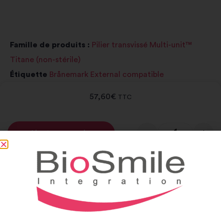
Famille de produits :
Pilier transvissé Multi-unit™
Titane (non-stérile)
Étiquette
Brånemark External compatible
57,60
€
TTC
-
+
Ajouter au panier
Alternative:
Notice et catalogue
Notice