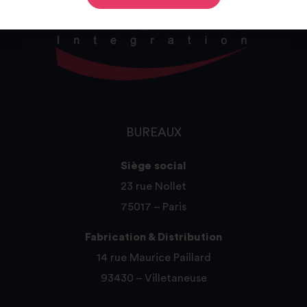
BUREAUX
Siège social
23 rue Nollet
75017 – Paris
Fabrication & Distribution
14 rue Maurice Paillard
93430 – Villetaneuse