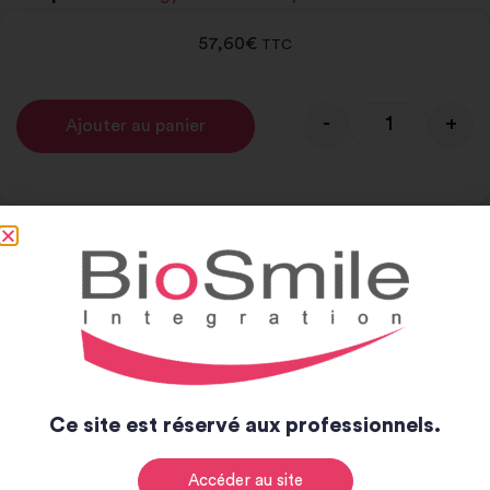
57,60
€
TTC
-
+
Ajouter au panier
Alternative:
Notice et catalogue
Notice
Catalogue
Ce site est réservé aux professionnels.
Accéder au site