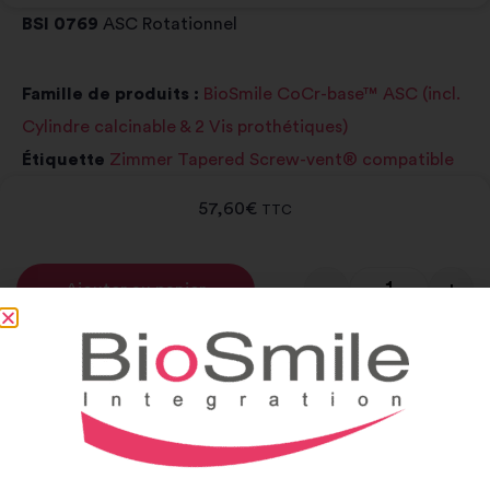
BSI 0769
ASC Rotationnel
Famille de produits :
BioSmile CoCr-base™ ASC (incl.
Cylindre calcinable & 2 Vis prothétiques)
Étiquette
Zimmer Tapered Screw-vent® compatible
57,60
€
TTC
-
+
Ajouter au panier
Alternative:
Notice et catalogue
Notice