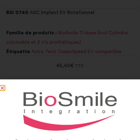
BSI 0740
ASC Implant EV Rotationnel
Famille de produits :
BioSmile Ti-base (incl Cylindre
calcinable et 2 Vis prothétiques)
Étiquette
Astra Tech OsseoSpeed EV compatible
45,60
€
TTC
Rupture de stock
Notice et catalogue
Notice