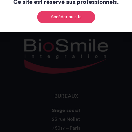
Ce site est réservé aux professionnels.
Catalogue
Accéder au site
BUREAUX
Siège social
23 rue Nollet
75017 – Paris