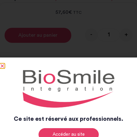
57,60
€
TTC
-
+
Ajouter au panier
Alternative:
Notice et catalogue
Notice
Catalogue
Ce site est réservé aux professionnels.
Accéder au site