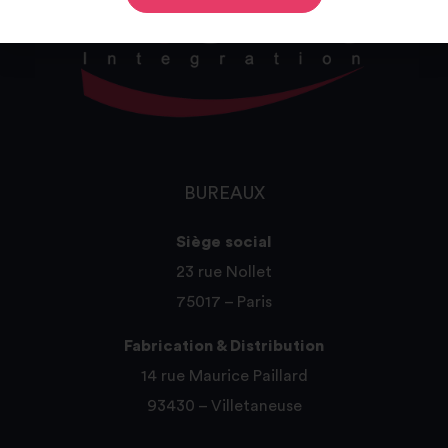
BUREAUX
Siège social
23 rue Nollet
75017 – Paris
Fabrication & Distribution
14 rue Maurice Paillard
93430 – Villetaneuse