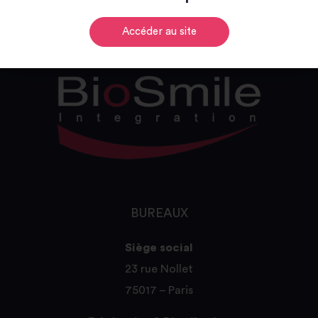
Accéder au site
BUREAUX
Siège social
23 rue Nollet
75017 – Paris