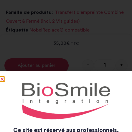
Famille de produits :
Transfert d'empreinte Combiné
Ouvert & Fermé (incl. 2 Vis guides)
Étiquette
NobelReplace® compatible
35,00
€
TTC
-
+
Ajouter au panier
Alternative:
Notice et catalogue
Notice
Catalogue
Ce site est réservé aux professionnels.