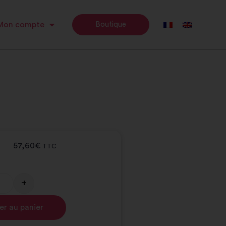
Mon compte
Boutique
57,60
€
TTC
+
Alternative:
er au panier