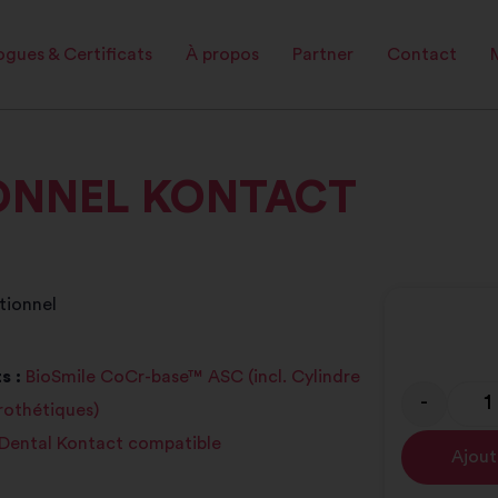
gues & Certificats
À propos
Partner
Contact
IONNEL KONTACT
tionnel
s :
BioSmile CoCr-base™ ASC (incl. Cylindre
-
prothétiques)
 Dental Kontact compatible
Ajout