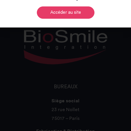
Accéder au site
BUREAUX
Siège social
23 rue Nollet
75017 – Paris