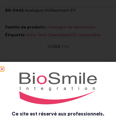
BSI 0442
Analogue UniAbutment EV
Famille de produits :
Analogue de laboratoire
Étiquette
Astra Tech OsseoSpeed EV compatible
17,00
€
TTC
Rupture de stock
Notice et catalogue
Notice
Catalogue
Ce site est réservé aux professionnels.