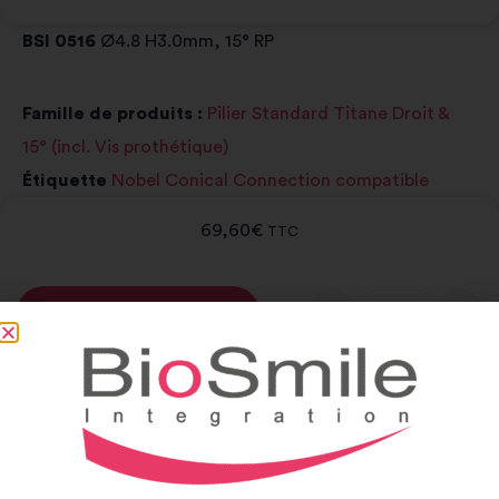
BSI 0516
Ø4.8 H3.0mm, 15° RP
Famille de produits :
Pilier Standard Titane Droit &
15° (incl. Vis prothétique)
Étiquette
Nobel Conical Connection compatible
69,60
€
TTC
-
+
Ajouter au panier
Alternative:
Notice et catalogue
Notice