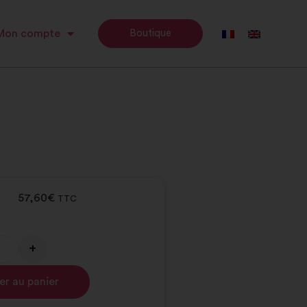
Mon compte
Boutique
57,60
€
TTC
+
Alternative:
er au panier