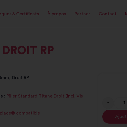
gues & Certificats
À propos
Partner
Contact
 DROIT RP
0mm, Droit RP
s :
Pilier Standard Titane Droit (incl. Vis
-
place® compatible
Ajout