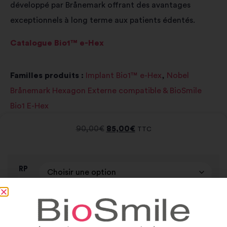
développé par Brånemark offrant des avantages
exceptionnels à long terme aux patients édentés.
Catalogue Bio1™ e-Hex
Familles produits :
Implant Bio1™ e-Hex
,
Nobel
Brånemark Hexagon Externe compatible & BioSmile
Bio1 E-Hex
90,00
€
85,00
€
TTC
RP
Alternative:
-
+
Ajouter au panier