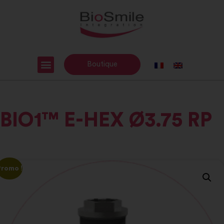
Boutique
BIO1™ E-HEX Ø3.75 RP
Promo !