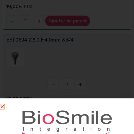
19,00
€
TTC
-
+
Ajouter au panier
Alternative:
BSI 0694 Ø5.0 H4.0mm 3.5/4
-
+
19,00
€
TTC
-
+
Ajouter au panier
Alternative:
BSI 0748 Anti-rotationnel 3.5/4