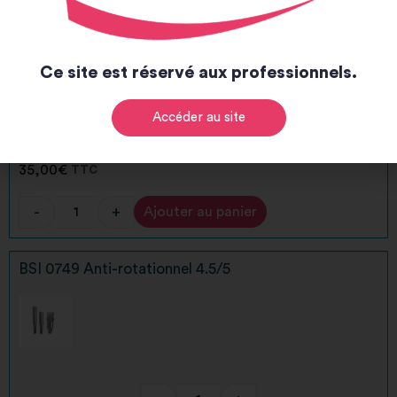
Ce site est réservé aux professionnels.
Accéder au site
-
+
35,00
€
TTC
-
+
Ajouter au panier
Alternative:
BSI 0749 Anti-rotationnel 4.5/5