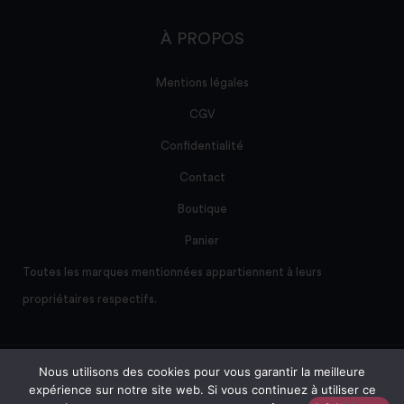
À PROPOS
Mentions légales
CGV
Confidentialité
Contact
Boutique
Panier
Toutes les marques mentionnées appartiennent à leurs
propriétaires respectifs.
Nous utilisons des cookies pour vous garantir la meilleure
Site créé et maintenu par AD/sum
expérience sur notre site web. Si vous continuez à utiliser ce