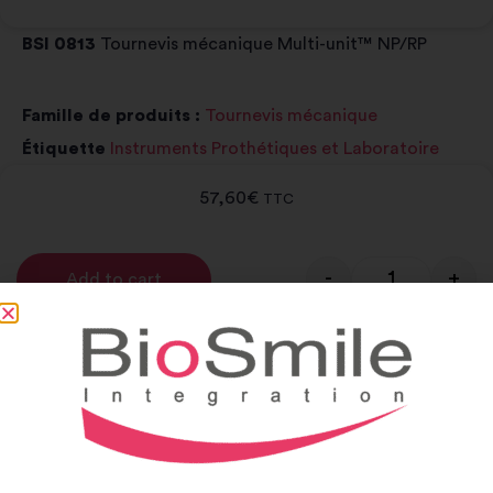
BSI 0813
Tournevis mécanique Multi-unit™ NP/RP
Famille de produits :
Tournevis mécanique
Étiquette
Instruments Prothétiques et Laboratoire
57,60
€
TTC
-
+
Add to cart
Alternative:
Notice et catalogue
Notice