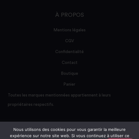
À PROPOS
Mentions légales
CGV
Confidentialité
Contact
Boutique
Panier
Toutes les marques mentionnées appartiennent à leurs
propriétaires respectifs.
Nous utilisons des cookies pour vous garantir la meilleure
Site créé et maintenu par AD/sum
expérience sur notre site web. Si vous continuez à utiliser ce