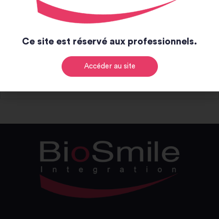
Notice et catalogue
Ce site est réservé aux professionnels.
Notice
Accéder au site
Catalogue