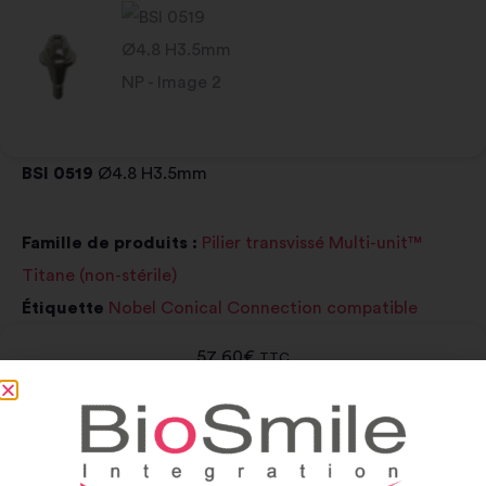
BSI 0519
Ø4.8 H3.5mm
Famille de produits :
Pilier transvissé Multi-unit™
Titane (non-stérile)
Étiquette
Nobel Conical Connection compatible
57,60
€
TTC
-
+
Add to cart
Alternative: