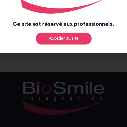
Notice et catalogue
Ce site est réservé aux professionnels.
Notice
Accéder au site
Catalogue