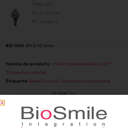
BSI 0521
Ø4.8 H2.5mm
Famille de produits :
Pilier transvissé Multi-unit™
Titane (non-stérile)
Étiquette
Nobel Conical Connection compatible
57,60
€
TTC
-
+
Add to cart
Alternative: