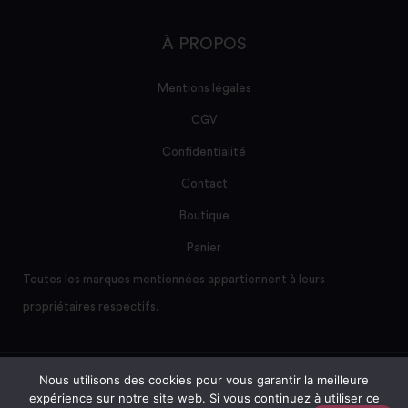
À PROPOS
Mentions légales
CGV
Confidentialité
Contact
Boutique
Panier
Toutes les marques mentionnées appartiennent à leurs
propriétaires respectifs.
Nous utilisons des cookies pour vous garantir la meilleure
Site créé et maintenu par AD/sum
expérience sur notre site web. Si vous continuez à utiliser ce