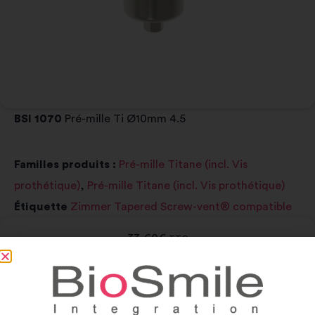
BSI 1070
Pré-mille Ti Ø10mm 4.5
Familles produits :
Pré-mille Titane (incl. Vis
prothétique)
,
Pré-mille Titane (incl. Vis prothétique)
Étiquette
Zimmer Tapered Screw-vent® compatible
33,60
€
TTC
-
+
Add to cart
Alternative: