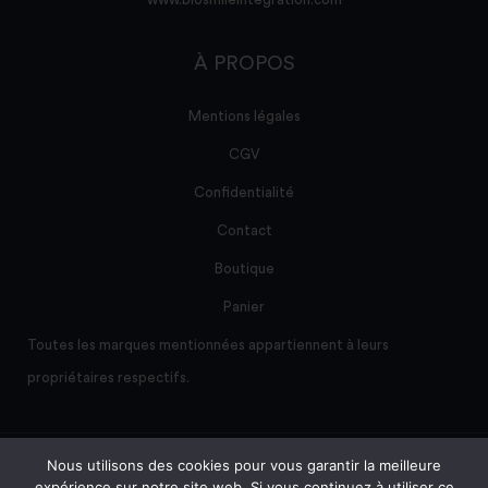
À PROPOS
Mentions légales
CGV
Confidentialité
Contact
Boutique
Panier
Toutes les marques mentionnées appartiennent à leurs
propriétaires respectifs.
Nous utilisons des cookies pour vous garantir la meilleure
Site créé et maintenu par AD/sum
expérience sur notre site web. Si vous continuez à utiliser ce