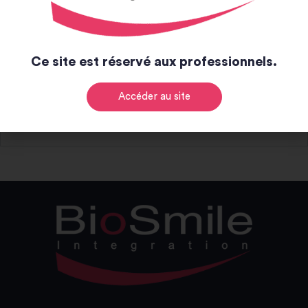
Notice et catalogue
Ce site est réservé aux professionnels.
Notice
Accéder au site
Catalogue