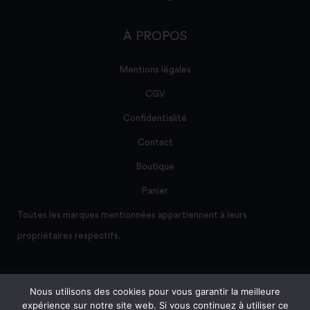
À PROPOS
Mentions légales
CGV
Confidentialité
Contact
Boutique
Panier
Toutes les marques mentionnées appartiennent à leurs
propriétaires respectifs.
Nous utilisons des cookies pour vous garantir la meilleure
Site créé et maintenu par AD/sum
expérience sur notre site web. Si vous continuez à utiliser ce