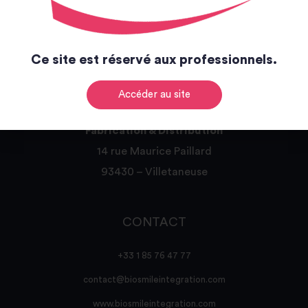
BUREAUX
Ce site est réservé aux professionnels.
Siège social
23 rue Nollet
Accéder au site
75017 – Paris
Fabrication & Distribution
14 rue Maurice Paillard
93430 – Villetaneuse
CONTACT
+33 1 85 76 47 77
contact@biosmileintegration.com
www.biosmileintegration.com