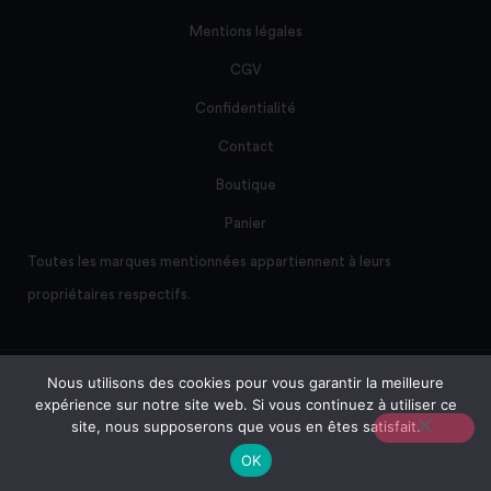
Mentions légales
CGV
Confidentialité
Contact
Boutique
Panier
Toutes les marques mentionnées appartiennent à leurs
propriétaires respectifs.
Nous utilisons des cookies pour vous garantir la meilleure
Site créé et maintenu par AD/sum
expérience sur notre site web. Si vous continuez à utiliser ce
site, nous supposerons que vous en êtes satisfait.
Tous droits réservés © BioSmile Integration
OK