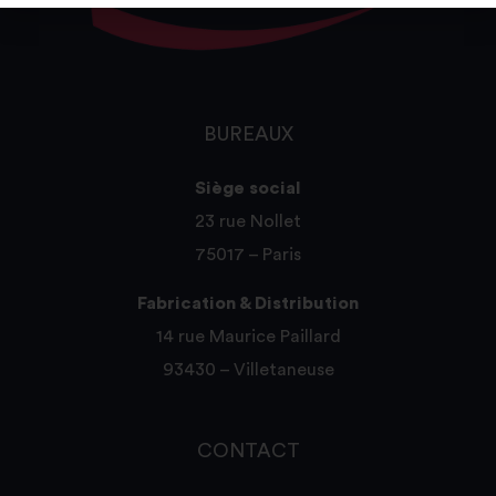
BUREAUX
Siège social
23 rue Nollet
75017 – Paris
Fabrication & Distribution
14 rue Maurice Paillard
93430 – Villetaneuse
CONTACT