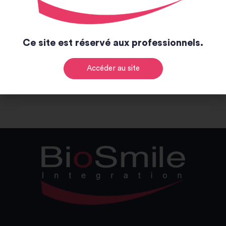
-
+
Ce site est réservé aux professionnels.
24,00
€
TTC
-
+
Ajouter au panier
Accéder au site
Alternative: