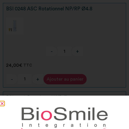
BSI 0248 ASC Rotationnel NP/RP Ø4.8
-
+
24,00
€
TTC
-
+
Ajouter au panier
Alternative:
BSI 0249 Rotationnel WP Ø6.0