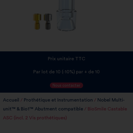
Prix unitaire TTC
Par lot de 10 (-10%) par + de 10
Nous contacter
Accueil
/
Prothétique et Instrumentation
/
Nobel Multi-
unit™ & Bio1­™ Abutment compatible
/ BioSmile Castable
ASC (incl. 2 Vis prothétiques)