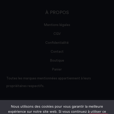
À PROPOS
Mentions légales
CGV
Confidentialité
Contact
Boutique
Panier
Toutes les marques mentionnées appartiennent à leurs
propriétaires respectifs.
Nous utilisons des cookies pour vous garantir la meilleure
Site créé et maintenu par AD/sum
expérience sur notre site web. Si vous continuez à utiliser ce