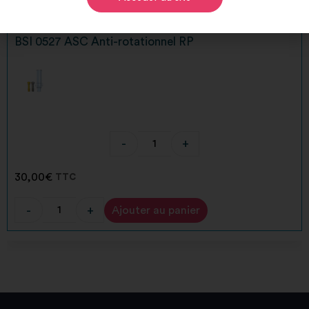
Alternative:
BSI 0527 ASC Anti-rotationnel RP
-
+
30,00
€
TTC
-
+
Ajouter au panier
Alternative: